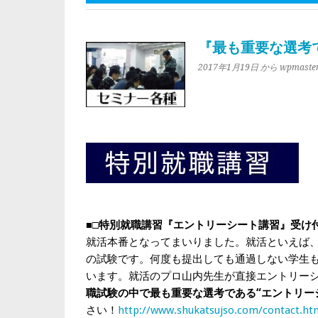
『最も重要な選考
2017年1月19日
から wpmaste
■□特別就職講習『エントリーシート講習』受け
就活本番となってまいりました。
就活といえば
の試験です。
何度も提出しても通過しない学生
います。
就活のプロ山内先生が直接エントリー
職試験の中で最も重要な選考である“エントリー
さい！
http://www.shukatsujso.com/contact.ht