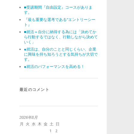
■受講期間『自由設定』コースがありま
す。
『最も重要な選考である“エントリーシー
ト』
■就活＝自分に納得する為には「決めてか
ら行動するではなく、行動しながら決めて
いく」
●就活は、自分のことと同じくらい、企業
に興味を持ち知ろうとする気持ちが大切で
す。
●就活のパフォーマンスを高める！
最近のコメント
2026年8月
月
火
水
木
金
土
日
1
2