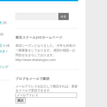
き
(3)
)
(2)
就活スクールJSOホームページ
立つ
(4)
就活シーズンとなりました。 今年も60名の
一般募集をしております。 個別の相談～お
やき！
問合せをまちしております。
http://www.shukatsujso.com/
ニング
ブログをメールで購読
メールアドレスを記入して購読すれば、更新
をメールで受信できます。
メ
ー
ル
ア