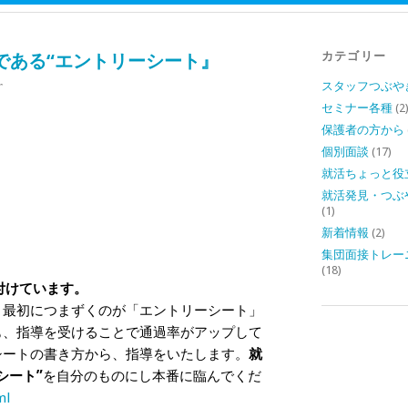
カテゴリー
である“エントリーシート』
スタッフつぶや
r
セミナー各種
(2
保護者の方から
個別面談
(17)
就活ちょっと役
就活発見・つぶ
(1)
新着情報
(2)
集団面接トレー
(18)
付けています。
、最初につまずくのが「エントリーシート」
も、指導を受けることで通過率がアップして
シートの書き方から、指導をいたします。
就
シート”
を自分のものにし本番に臨んでくだ
ml