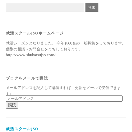
就活スクールJSOホームページ
就活シーズンとなりました。 今年も60名の一般募集をしております。
個別の相談～お問合せをまちしております。
http://www.shukatsujso.com/
ブログをメールで購読
メールアドレスを記入して購読すれば、更新をメールで受信できま
す。
メ
ー
ル
ア
ド
レ
ス
就活スクールJSO