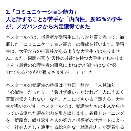
2.「コミュニケーション能力」
人と話することが苦手な「内向性」度95％の学生
が、メガバンクから内定獲得できた
本スクールでは、指導者が受講生にしっかり寄り添って、徹
底した「コミュニケーション能力」の養成を行います。受講
生は、大学からの推薦枠があるような大学生ではありませ
ん。また、周囲が言う“天性の才能”を持つ大学生でもありま
せん（最近の心理学者の研究によれば“才能”ではなく“努
力”であるとの説が目立ちますが･･･）でした。
本スクールの受講生の特徴は「無口・静か」「人見知り」
「心配性」だったり、「負けず嫌い」だけれど「人にうまく
言葉が伝えられない」など、どこにでもいる「迷える」大学
生が多いのです。本スクールでは、受講生たちの本来から持
っている優れた顕在能力を引き出します。各種トレーニング
を一所懸命、繰り返す本人の努力と指導者のサポートによっ
て、社会人として通用する総合的な「就業能力」が定着する