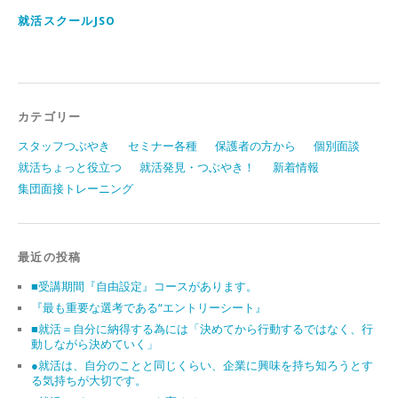
レ
ス
就活スクールJSO
カテゴリー
スタッフつぶやき
セミナー各種
保護者の方から
個別面談
就活ちょっと役立つ
就活発見・つぶやき！
新着情報
集団面接トレーニング
最近の投稿
■受講期間『自由設定』コースがあります。
『最も重要な選考である“エントリーシート』
■就活＝自分に納得する為には「決めてから行動するではなく、行
動しながら決めていく」
●就活は、自分のことと同じくらい、企業に興味を持ち知ろうとす
る気持ちが大切です。