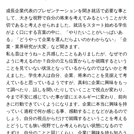
成長企業代表のプレゼンテーションを聞き就活で必要な事と
して、大きな視野で自分の将来を考えてみるということが大
切であると考えさせられました。就活をスタート始める学生
がよく口にする言葉の中に、「やりたいことがいっぱいあ
る」「どうやって企業を選んだらよいのかわからない」「企
業・業界研究が大変」など聞きます。
私も昔はそうね～と共感したこともありましたが、なぜその
ように考えるのか？自分の立ち位置からしか就職するという
ことを見ていない状況となっているからなのではないかと考
えました。学生本人は自分、企業、将来のことを見据えて考
えていると思っているようですが、真剣に企業に興味をもっ
て調べたり、話しを聞いたりしていくことで視点が変わり、
今まで不安に感じていた事が逆にエネルギーに変わり、前向
きに行動できていくようになります。
企業に本当に興味を持
っていく過程で何か感じる事、感動することなどがあるので
しょう。自分の視点からだけで就職するということを考える
とどうしても狭い視野でしか考えられない状態になるので
まずは、自分のことと同じくらい、企業に興味を持ち知ろう