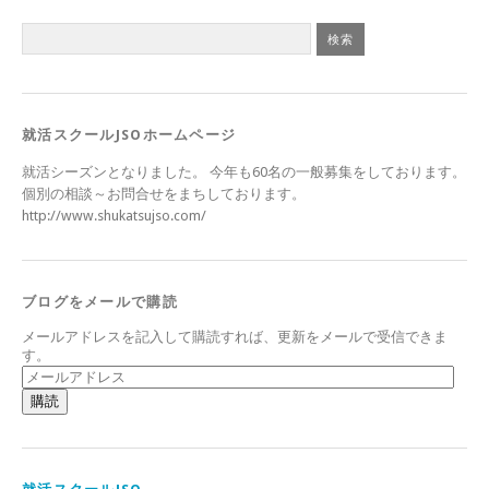
就活スクールJSOホームページ
就活シーズンとなりました。 今年も60名の一般募集をしております。
個別の相談～お問合せをまちしております。
http://www.shukatsujso.com/
ブログをメールで購読
メールアドレスを記入して購読すれば、更新をメールで受信できま
す。
メ
ー
ル
ア
ド
レ
ス