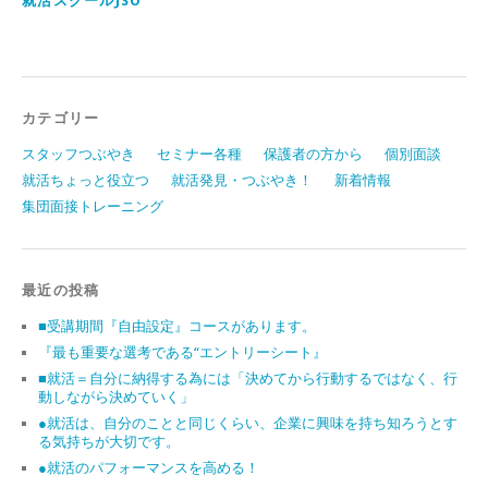
就活スクールJSO
カテゴリー
スタッフつぶやき
セミナー各種
保護者の方から
個別面談
就活ちょっと役立つ
就活発見・つぶやき！
新着情報
集団面接トレーニング
最近の投稿
■受講期間『自由設定』コースがあります。
『最も重要な選考である“エントリーシート』
■就活＝自分に納得する為には「決めてから行動するではなく、行
動しながら決めていく」
●就活は、自分のことと同じくらい、企業に興味を持ち知ろうとす
る気持ちが大切です。
●就活のパフォーマンスを高める！