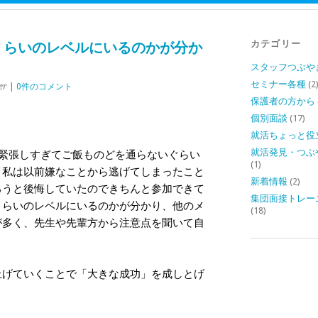
カテゴリー
れくらいのレベルにいるのかが分か
スタッフつぶや
セミナー各種
(2
er
|
0件のコメント
保護者の方から
個別面談
(17)
就活ちょっと役
就活発見・つぶ
緊張しすぎてご飯ものどを通らないぐらい
(1)
。私は以前嫌なことから逃げてしまったこと
新着情報
(2)
ろうと後悔していたのできちんと参加できて
集団面接トレー
くらいのレベルにいるのかが分かり、他のメ
(18)
が多く、先生や先輩方から注意点を聞いて自
上げていくことで「大きな成功」を成しとげ