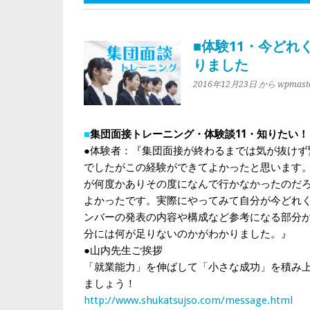
■体験11・今ど
りました
2016年12月23日
から wpmast
■
集団面接トレーニング・体験談11・知りたい！
●体験者：『集団面接が終わるまでは気が抜けず
でしたがこの経験ができてよかったと思います
が何度かありその度になんで行かなかったのだ
よかったです。実際にやってみて自分が今どれ
ンバーの発表の内容や構成など参考になる部分
分には何が足りないのかがわかりました。』
●山内先生ご挨拶
「就業能力」を伸ばして「小さな成功」を積み
ましょう！
http://www.shukatsujso.com/message.html