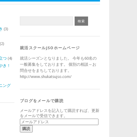
き
(3)
)
(2)
就活スクールJSOホームページ
立つ
(4)
就活シーズンとなりました。 今年も60名の
一般募集をしております。 個別の相談～お
やき！
問合せをまちしております。
http://www.shukatsujso.com/
ニング
ブログをメールで購読
メールアドレスを記入して購読すれば、更新
をメールで受信できます。
メ
ー
ル
ア