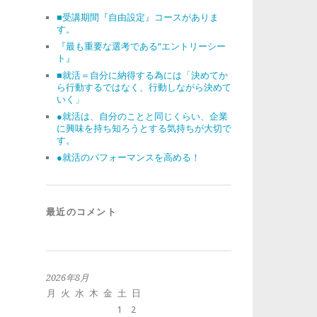
■受講期間『自由設定』コースがありま
す。
『最も重要な選考である“エントリーシー
ト』
■就活＝自分に納得する為には「決めてか
ら行動するではなく、行動しながら決めて
いく」
●就活は、自分のことと同じくらい、企業
に興味を持ち知ろうとする気持ちが大切で
す。
●就活のパフォーマンスを高める！
最近のコメント
2026年8月
月
火
水
木
金
土
日
1
2