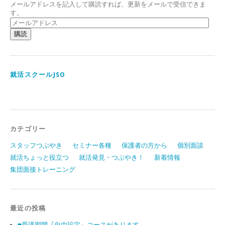
メールアドレスを記入して購読すれば、更新をメールで受信できま
す。
メ
ー
ル
ア
ド
レ
ス
就活スクールJSO
カテゴリー
スタッフつぶやき
セミナー各種
保護者の方から
個別面談
就活ちょっと役立つ
就活発見・つぶやき！
新着情報
集団面接トレーニング
最近の投稿
■受講期間『自由設定』コースがあります。