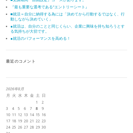
『最も重要な選考である“エントリーシート』
■就活＝自分に納得する為には「決めてから行動するではなく、行
動しながら決めていく」
●就活は、自分のことと同じくらい、企業に興味を持ち知ろうとす
る気持ちが大切です。
●就活のパフォーマンスを高める！
最近のコメント
2026年8月
月
火
水
木
金
土
日
1
2
3
4
5
6
7
8
9
10
11
12
13
14
15
16
17
18
19
20
21
22
23
24
25
26
27
28
29
30