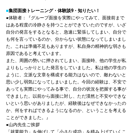
■
集団面接トレーニング・体験談9・知りたい！
●体験者：『グループ面接を実際にやってみて、面接前まで
はある程度の冷静さを持つことができていたのですが、いざ
自分の発言をするとなると、急速に緊張してしまい、自分で
も何を言っているのか、分からない状態になってしまいまし
た。これは準備不足もありますが、私自身の精神的な弱さも
原因であると考えています。
また、周囲の勢いに押されてしまい、面接時、他の学生が私
よりもしっかりとした発言をしていました。私は他の学生の
ように、立派な文章を構成する能力はないので、敵わないと
思い少し弱気になってしまいました。今回の経験は、不安で
あっても実際にやってみる事で、自分の状況を把握する事が
できました。以前から面接に対し、ただ漠然と不安やできな
いという思いがありましたが、経験後はなぜできなかったの
か、何をすればできるようになるのか、ということを考える
ことができました。』
●山内先生ご挨拶
「就業能力」を伸ばして「小さな成功」を積み上げていくこ