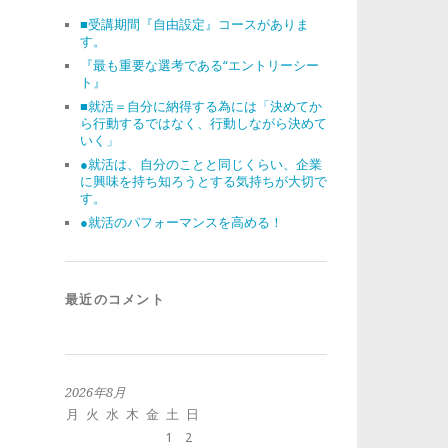
■受講期間『自由設定』コースがありま
す。
『最も重要な選考である“エントリーシー
ト』
■就活＝自分に納得する為には「決めてか
ら行動するではなく、行動しながら決めて
いく」
●就活は、自分のことと同じくらい、企業
に興味を持ち知ろうとする気持ちが大切で
す。
●就活のパフォーマンスを高める！
最近のコメント
2026年8月
月
火
水
木
金
土
日
1
2