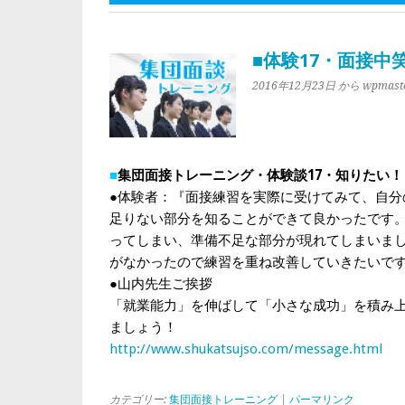
■体験17・面接中
2016年12月23日
から wpmast
■
集団面接トレーニング・体験談17・知りたい！
●体験者：『面接練習を実際に受けてみて、自分
足りない部分を知ることができて良かったです
ってしまい、準備不足な部分が現れてしまいま
がなかったので練習を重ね改善していきたいで
●山内先生ご挨拶
「就業能力」を伸ばして「小さな成功」を積み
ましょう！
http://www.shukatsujso.com/message.html
カテゴリー:
集団面接トレーニング
|
パーマリンク