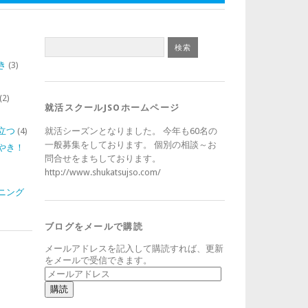
き
(3)
)
(2)
就活スクールJSOホームページ
立つ
(4)
就活シーズンとなりました。 今年も60名の
一般募集をしております。 個別の相談～お
やき！
問合せをまちしております。
http://www.shukatsujso.com/
ニング
ブログをメールで購読
メールアドレスを記入して購読すれば、更新
をメールで受信できます。
メ
ー
ル
ア