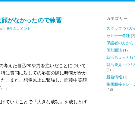
カテゴリー
笑顔がなかったので練習
スタッフつぶや
er
|
0件のコメント
セミナー各種
(2
保護者の方から
個別面談
(17)
就活ちょっと役
就活発見・つぶ
の考えた自己PRや力を注いだことについて
(1)
。特に質問に対しての応答の際に時間がかか
新着情報
(2)
した。また、想像以上に緊張し、面接中笑顔
集団面接トレー
す。』
(18)
上げていくことで「大きな成功」を成しとげ