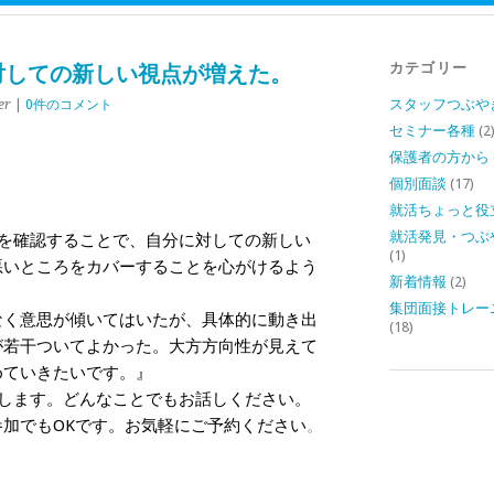
カテゴリー
に対しての新しい視点が増えた。
スタッフつぶや
er
|
0件のコメント
セミナー各種
(2
保護者の方から
個別面談
(17)
就活ちょっと役
就活発見・つぶ
を確認することで、自分に対しての新しい
(1)
悪いところをカバーすることを心がけるよう
新着情報
(2)
集団面接トレー
なく意思が傾いてはいたが、具体的に動き出
(18)
が若干ついてよかった。大方方向性が見えて
めていきたいです。』
します。どんなことでもお話しください。
加でもOKです。お気軽にご予約ください
。