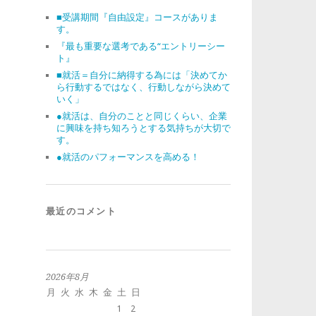
■受講期間『自由設定』コースがありま
す。
『最も重要な選考である“エントリーシー
ト』
■就活＝自分に納得する為には「決めてか
ら行動するではなく、行動しながら決めて
いく」
●就活は、自分のことと同じくらい、企業
に興味を持ち知ろうとする気持ちが大切で
す。
●就活のパフォーマンスを高める！
最近のコメント
2026年8月
月
火
水
木
金
土
日
1
2