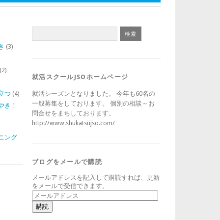
き
(3)
)
(2)
就活スクールJSOホームページ
立つ
(4)
就活シーズンとなりました。 今年も60名の
一般募集をしております。 個別の相談～お
やき！
問合せをまちしております。
http://www.shukatsujso.com/
ニング
ブログをメールで購読
メールアドレスを記入して購読すれば、更新
をメールで受信できます。
メ
ー
ル
ア