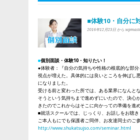
■体験10・自分
2016年12月23日
から wpmast
■
個別面談・体験10・知りたい！
●体験者：『自分の気持ちや性格の根底的な部分
視点が増えた。具体的には良いところを伸ばし
になりました。
受ける前と変わった所では、ある業界になんと
そうという気持ちまで進めずにいたので、決心
きたのでこれからはそこに向かっての準備を進
■就活スクールでは、じっくり、お話しをお聴き
ご本人もにでも保護者ご同伴、お友達同士のご参
http://www.shukatsujso.com/seminar.html